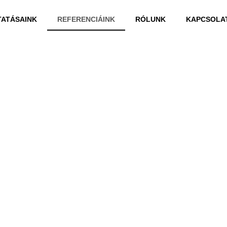
TATÁSAINK
REFERENCIÁINK
RÓLUNK
KAPCSOLA
NK
 annyi féle
dolgoztunk,
ikre az évek
tassák azt,